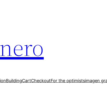
inero
ion
Building
Cart
Checkout
For the optimists
imagen gr