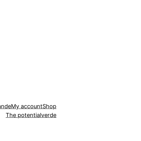
ande
My account
Shop
The potential
verde