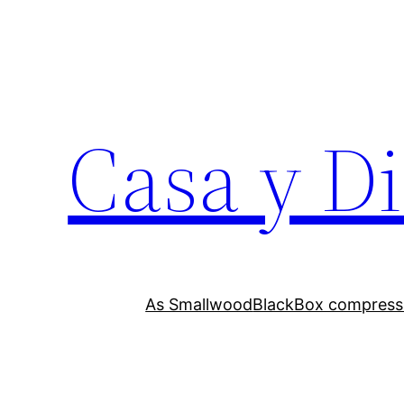
Skip
to
content
Casa y D
As Smallwood
BlackBox compress