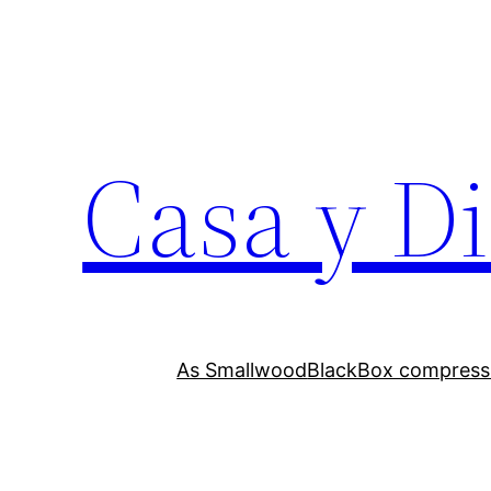
Skip
to
content
Casa y D
As Smallwood
BlackBox compress