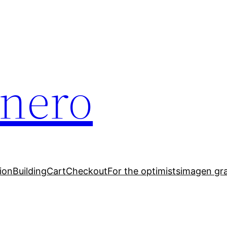
inero
ion
Building
Cart
Checkout
For the optimists
imagen gr