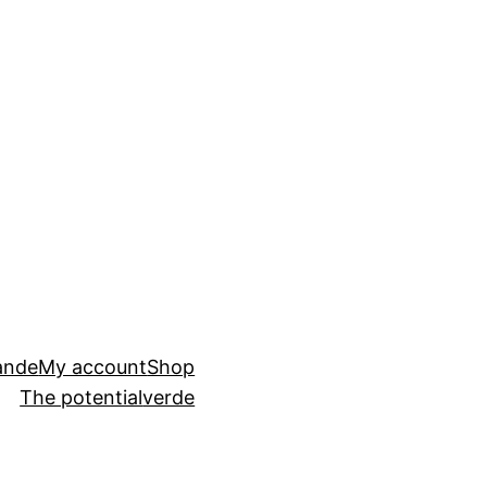
ande
My account
Shop
The potential
verde